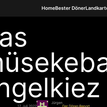
Home
Bester Döner
Landkart
nas
üsekeb
ngelkiez
Jürgen
17. Juli 2022
Der Döner-Report