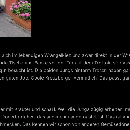
sich im lebendigen Wrangelkiez und zwar direkt in der Wra
lnde Tische und Bänke vor der Tür auf dem Trottoir, so dass
ut besucht ist. Die beiden Jungs hinterm Tresen haben gan
en guten Job. Coole Kreuzberger vermutlich. Das passt ga
r mit Kräuter und scharf. Weil die Jungs zügig arbeiten, m
es Dönerbrötchen, das angenehm angetoastet ist. Das ist au
hmecken. Das kennen wir schon von anderen Gemüsedönern