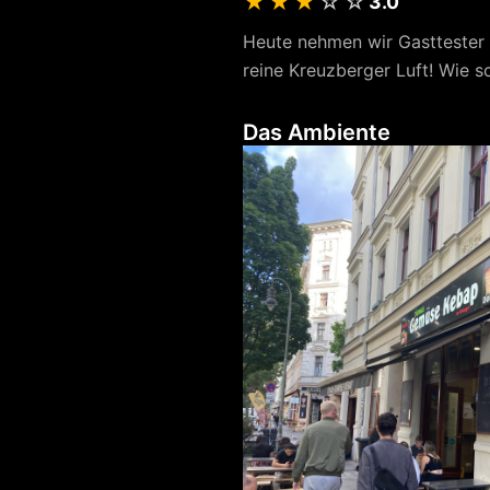
★
★
★
☆
☆
3.0
Heute nehmen wir Gasttester
reine Kreuzberger Luft! Wie s
Das Ambiente