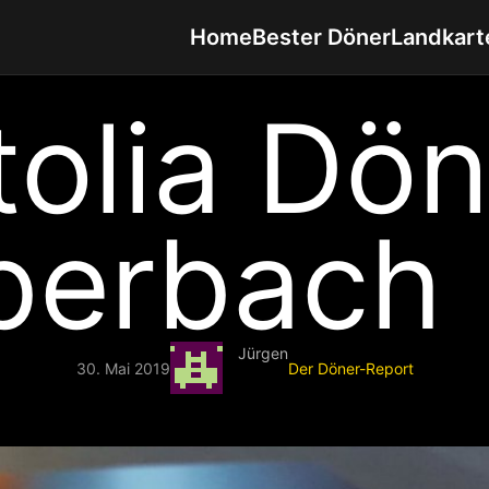
Home
Bester Döner
Landkart
olia Dön
Eberbach
Jürgen
30. Mai 2019
Der Döner-Report