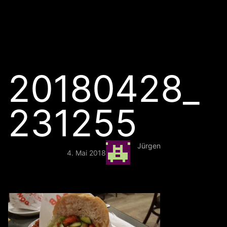
20180428_
231255
Jürgen
4. Mai 2018