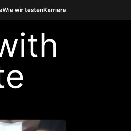
e
Wie wir testen
Karriere
with
te