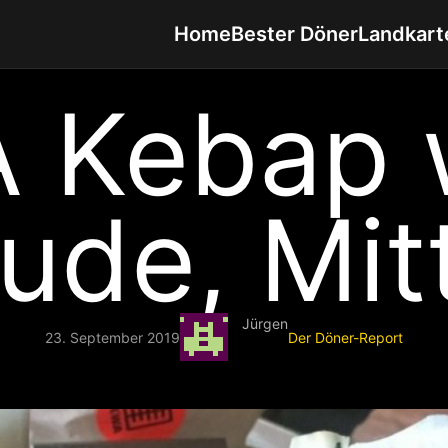
Home
Bester Döner
Landkart
 Kebap 
tude, Mit
Jürgen
23. September 2019
Der Döner-Report