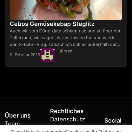
Cebos Gemüsekebap Steglitz
Auch wir vom Dönerdate schauen ab und zu über der
Tellerrand, will sagen, wir verlassen hin und wieder
den S-Bahn-Ring. Tatsächlich soll es außerhalb der…
Jürgen
6. Februar 2019
Rechtliches
Über uns
Datenschutz
Social
Team
Facebo
Insta
X
Kontakt
Diese Website verwendet Cookies, um Ihr Erlebnis zu