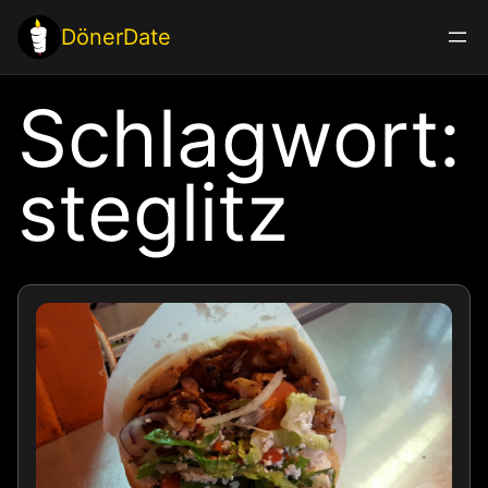
Zum
DönerDate
Inhalt
springen
Schlagwort:
steglitz