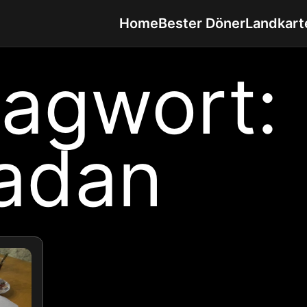
Home
Bester Döner
Landkart
lagwort:
adan