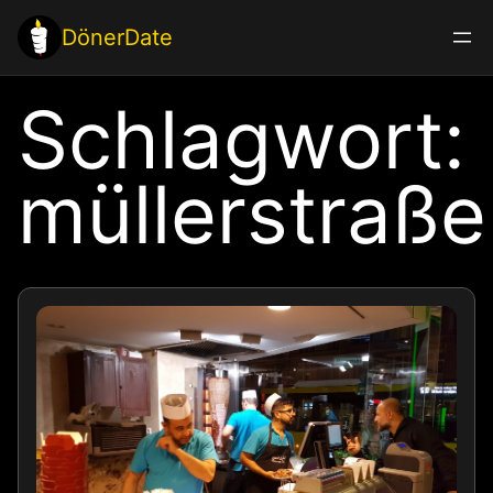
Zum
DönerDate
Inhalt
springen
Schlagwort:
müllerstraße