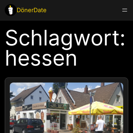
Zum
DönerDate
Inhalt
springen
Schlagwort:
hessen