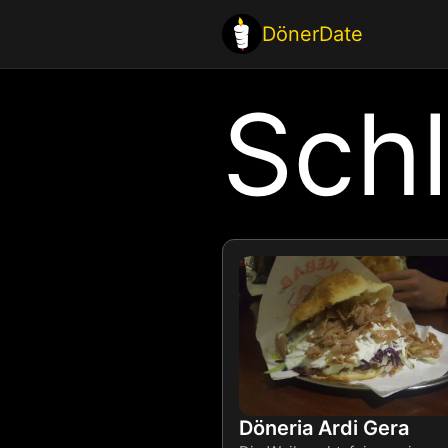
Zum
DönerDate
Inhalt
springen
Sch
Döneria Ardi Gera