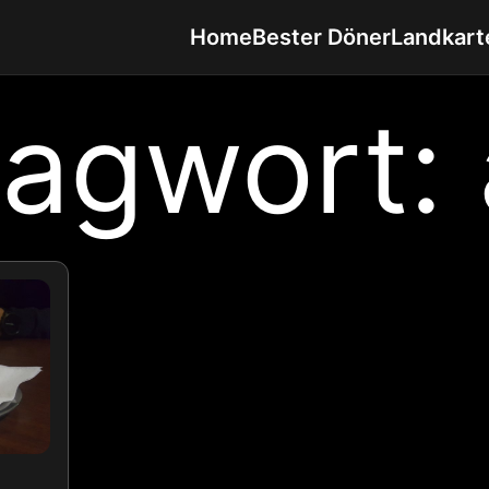
Home
Bester Döner
Landkart
lagwort: