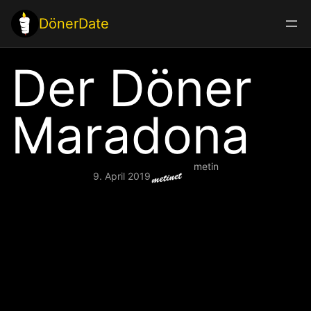
Zum
DönerDate
Inhalt
springen
Der Döner
Maradona
metin
9. April 2019